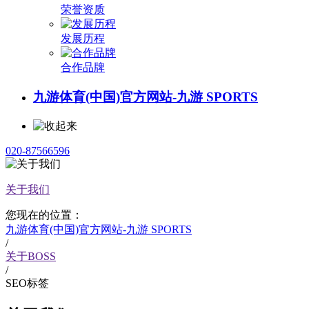
荣誉资质
发展历程
合作品牌
九游体育(中国)官方网站-九游 SPORTS
020-87566596
关于我们
您现在的位置：
九游体育(中国)官方网站-九游 SPORTS
/
关于BOSS
/
SEO标签