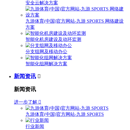
安全云解决方案
九游体育(中国)官方网站-九游 SPORTS 网络建设
方案
智能化机房建设及动环监测
分支组网及移动办公
智能化组网解决方案
新闻资讯

新闻资讯
进一步了解

九游体育(中国)官方网站-九游 SPORTS
行业新闻