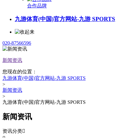
合作品牌
九游体育(中国)官方网站-九游 SPORTS
020-87566596
新闻资讯
您现在的位置：
九游体育(中国)官方网站-九游 SPORTS
>
新闻资讯
>
九游体育(中国)官方网站-九游 SPORTS
新闻资讯
资讯分类
