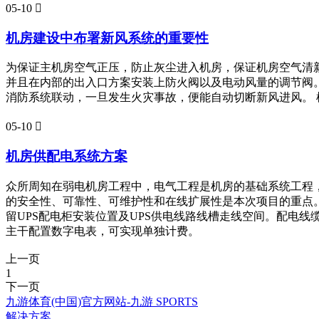
05-10

机房建设中布署新风系统的重要性
为保证主机房空气正压，防止灰尘进入机房，保证机房空气清
并且在内部的出入口方案安装上防火阀以及电动风量的调节阀。
消防系统联动，一旦发生火灾事故，便能自动切断新风进风。
05-10

机房供配电系统方案
众所周知在弱电机房工程中，电气工程是机房的基础系统工程
的安全性、可靠性、可维护性和在线扩展性是本次项目的重点
留UPS配电柜安装位置及UPS供电线路线槽走线空间。配电
主干配置数字电表，可实现单独计费。
上一页
1
下一页
九游体育(中国)官方网站-九游 SPORTS
解决方案