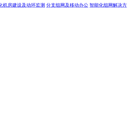
化机房建设及动环监测
分支组网及移动办公
智能化组网解决方