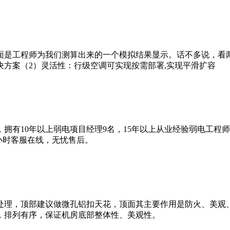
面是工程师为我们测算出来的一个模拟结果显示。话不多说，看
方案（2）灵活性：行级空调可实现按需部署,实现平滑扩容
拥有10年以上弱电项目经理9名，15年以上从业经验弱电工程
4小时客服在线，无忧售后。
处理，顶部建议做微孔铝扣天花，顶面其主要作用是防火、美观
，排列有序，保证机房底部整体性、美观性。