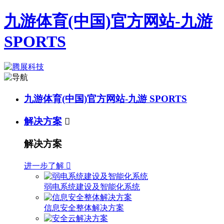
九游体育(中国)官方网站-九游
SPORTS
九游体育(中国)官方网站-九游 SPORTS
解决方案

解决方案
进一步了解

弱电系统建设及智能化系统
信息安全整体解决方案