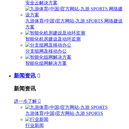
安全云解决方案
九游体育(中国)官方网站-九游 SPORTS 网络建设
方案
智能化机房建设及动环监测
分支组网及移动办公
智能化组网解决方案
新闻资讯

新闻资讯
进一步了解

九游体育(中国)官方网站-九游 SPORTS
行业新闻