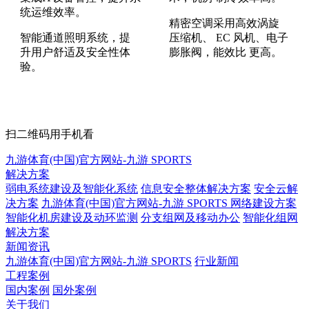
统运维效率。
精密空调采用高效涡旋
智能通道照明系统，提
压缩机、 EC 风机、电子
升用户舒适及安全性体
膨胀阀，能效比 更高。
验。
扫二维码用手机看
九游体育(中国)官方网站-九游 SPORTS
解决方案
弱电系统建设及智能化系统
信息安全整体解决方案
安全云解
决方案
九游体育(中国)官方网站-九游 SPORTS 网络建设方案
智能化机房建设及动环监测
分支组网及移动办公
智能化组网
解决方案
新闻资讯
九游体育(中国)官方网站-九游 SPORTS
行业新闻
工程案例
国内案例
国外案例
关于我们