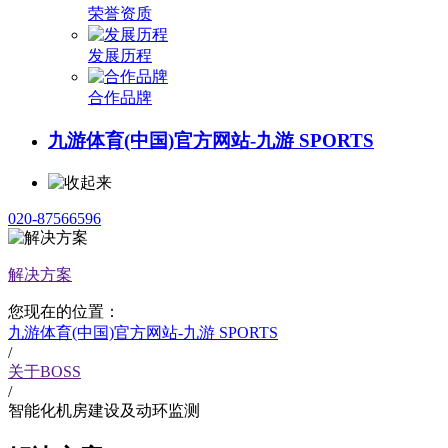
荣誉资质
发展历程
合作品牌
九游体育(中国)官方网站-九游 SPORTS
020-87566596
解决方案
您现在的位置：
九游体育(中国)官方网站-九游 SPORTS
/
关于BOSS
/
智能化机房建设及动环监测