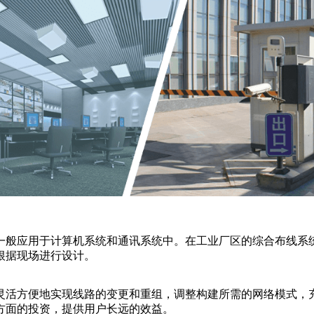
一般应用于计算机系统和通讯系统中。在工业厂区的综合布线系统
根据现场进行设计。
灵活方便地实现线路的变更和重组，调整构建所需的网络模式，
方面的投资，提供用户长远的效益。