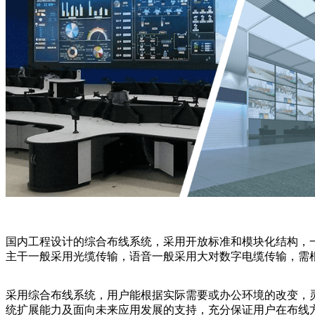
国内工程设计的综合布线系统，采用开放标准和模块化结构，
主干一般采用光缆传输，语音一般采用大对数字电缆传输，需
采用综合布线系统，用户能根据实际需要或办公环境的改变，
统扩展能力及面向未来应用发展的支持，充分保证用户在布线