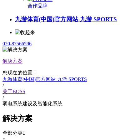
合作品牌
九游体育(中国)官方网站-九游 SPORTS
020-87566596
解决方案
您现在的位置：
九游体育(中国)官方网站-九游 SPORTS
/
关于BOSS
/
弱电系统建设及智能化系统
解决方案
全部分类
