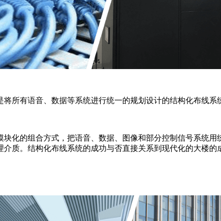
是将所有语音、数据等系统进行统一的规划设计的结构化布线系
模块化的组合方式，把语音、数据、图像和部分控制信号系统用
理介质。结构化布线系统的成功与否直接关系到现代化的大楼的