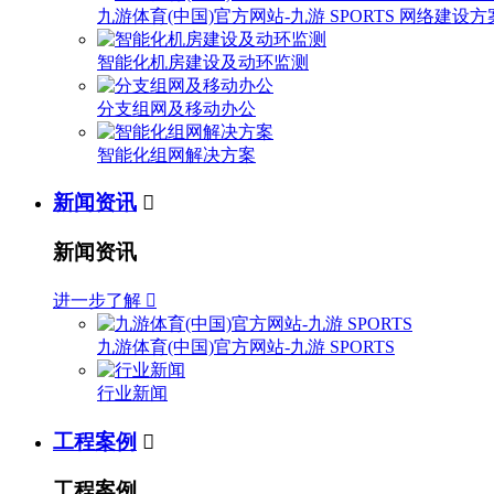
九游体育(中国)官方网站-九游 SPORTS 网络建设方
智能化机房建设及动环监测
分支组网及移动办公
智能化组网解决方案
新闻资讯

新闻资讯
进一步了解

九游体育(中国)官方网站-九游 SPORTS
行业新闻
工程案例

工程案例